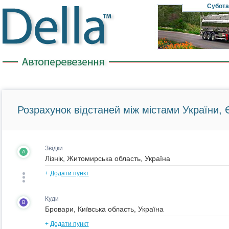
Субота
Розрахунок відстаней між містами України, Є
Звідки
A
+
Додати пункт
Куди
B
+
Додати пункт