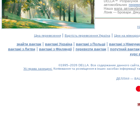
DELLA™
Розрахунок 
автомобільних
переве
Наша
мапа автомобіл
Лізнік — Бровари. Дяку
г
|
|
Ціна перевезення
Вартість перевезення Україна
Ціни на міжнаро
|
|
|
знайти вантаж
вантажі Україна
вантажі з Польщі
вантажі з Німечч
|
|
|
вантажі з Литви
вантажі з Фінляндії
перевезти вантаж
попутний вантаж
курс 
©1995–2026 DELLA. Все содержание данного сайта, 
Усі права захищені.
Копіювання та розміщення в інших засобах інформації та
ДЕЛЛА® —
ВА
0.07(aws3)
080826-11:16:14
м