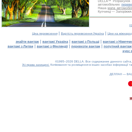
DELLA™
Розрахунок 
автомобільних
переве
Наша
мапа автомобіл
Купчинці — Запоріжжя.
г
|
|
Ціна перевезення
Вартість перевезення Україна
Ціни на міжнаро
|
|
|
знайти вантаж
вантажі Україна
вантажі з Польщі
вантажі з Німечч
|
|
|
вантажі з Литви
вантажі з Фінляндії
перевезти вантаж
попутний вантаж
курс 
©1995–2026 DELLA. Все содержание данного сайта, 
Усі права захищені.
Копіювання та розміщення в інших засобах інформації та
ДЕЛЛА® —
ВА
0.09(aws4)
080826-02:19:08
м