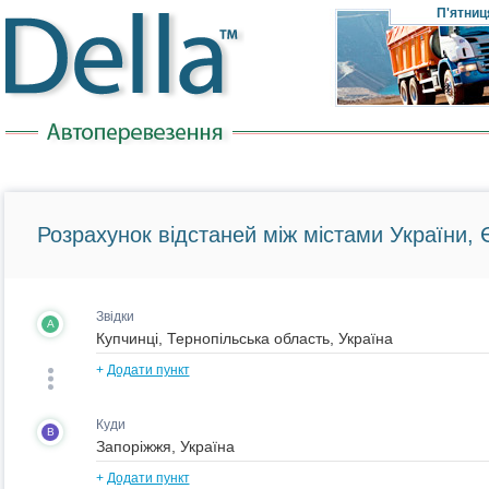
П'ятниц
Розрахунок відстаней між містами України, Є
Звідки
A
+
Додати пункт
Куди
B
+
Додати пункт