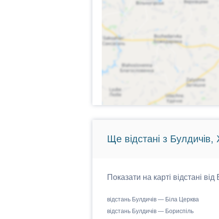
Ще відстані з Булдичів,
Показати на карті відстані від
відстань Булдичів — Біла Церква
відстань Булдичів — Бориспіль