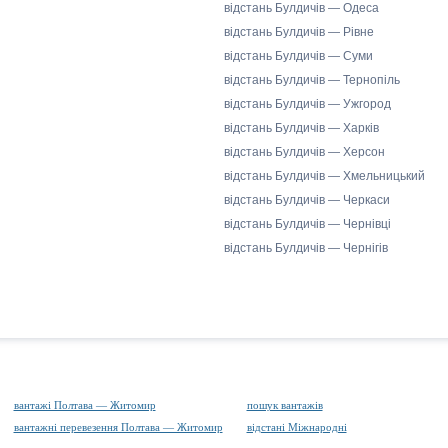
відстань Булдичів — Одеса
відстань Булдичів — Рівне
відстань Булдичів — Суми
відстань Булдичів — Тернопіль
відстань Булдичів — Ужгород
відстань Булдичів — Харків
відстань Булдичів — Херсон
відстань Булдичів — Хмельницький
відстань Булдичів — Черкаси
відстань Булдичів — Чернівці
відстань Булдичів — Чернігів
вантажі Полтава — Житомир
пошук вантажів
вантажні перевезення Полтава — Житомир
відстані Міжнародні