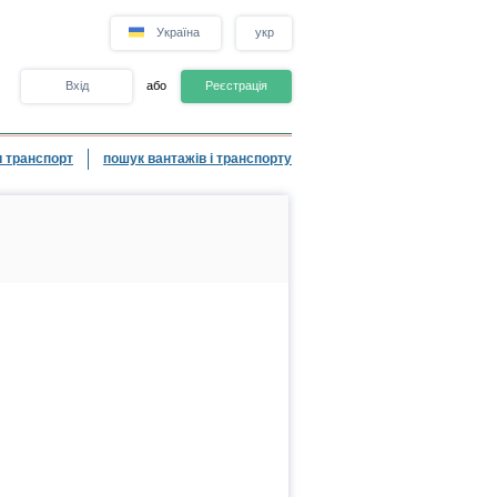
Україна
укр
Вхід
або
Реєстрація
 транспорт
пошук вантажів і транспорту