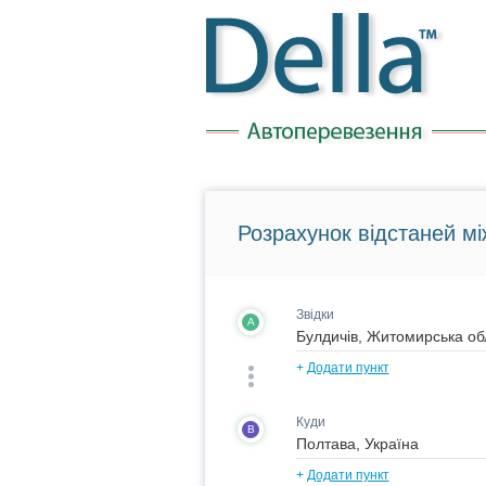
Розрахунок відстаней мі
Звідки
A
+
Додати пункт
Куди
B
+
Додати пункт