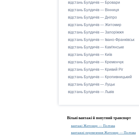
відстань Булдичів — Бровари
відстань Булдичів — Вінниця
відстань Булдичів — Дніпро
відстань Булдичів — Житомир
відстань Булдичів — Запоріжжя
відстань Булдичів — Івано-Франківськ
відстань Булдичів — Кам'янське
відстань Булдичів — Київ
відстань Булдичів — Кременчук
відстань Булдичів — Кривий Ріг
відстань Булдичів — Кропивницький
відстань Булдичів — Луцьк
відстань Булдичів — Львів
Вільні вантажі й попутний транспорт
вантажі Житомир — Полтава
вантажні перевезення Житомир — Полтава