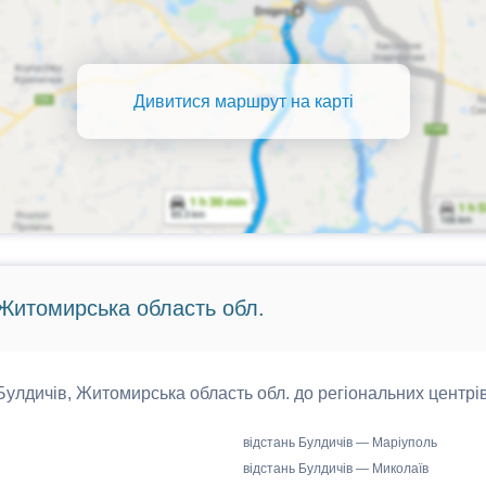
Дивитися маршрут на карті
 Житомирська область обл.
 Булдичів, Житомирська область обл. до регіональних центрів
відстань Булдичів — Маріуполь
відстань Булдичів — Миколаїв