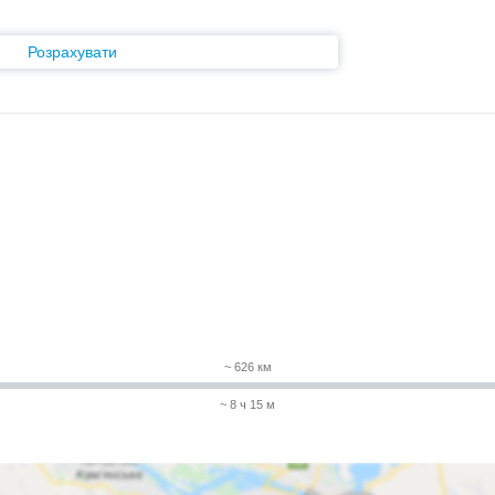
Розрахувати
~ 626 км
~ 8 ч 15 м