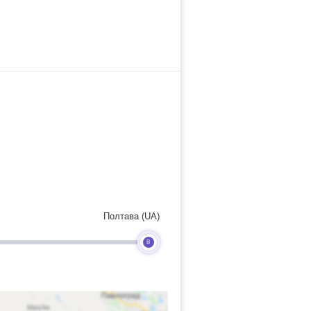
Полтава (UA)
B