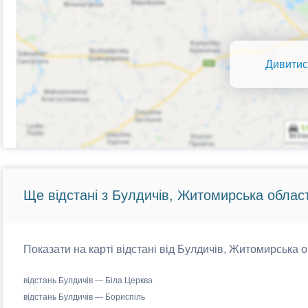
Дивитис
Ще відстані з Булдичів, Житомирська област
Показати на карті відстані від Булдичів, Житомирська о
відстань Булдичів — Біла Церква
відстань Булдичів — Бориспіль