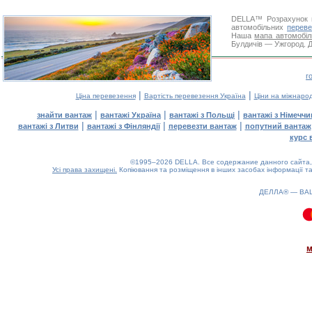
DELLA™
Розрахунок 
автомобільних
переве
Наша
мапа автомобіл
Булдичів — Ужгород. Д
г
|
|
Ціна перевезення
Вартість перевезення Україна
Ціни на міжнаро
|
|
|
знайти вантаж
вантажі Україна
вантажі з Польщі
вантажі з Німечч
|
|
|
вантажі з Литви
вантажі з Фінляндії
перевезти вантаж
попутний вантаж
курс 
©1995–2026 DELLA. Все содержание данного сайта, 
Усі права захищені.
Копіювання та розміщення в інших засобах інформації та
ДЕЛЛА® —
ВА
0.07(aws4)
070826-02:35:43
м