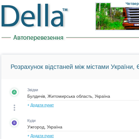
Четвер
Розрахунок відстаней між містами України, Є
Звідки
A
+
Додати пункт
Куди
B
+
Додати пункт