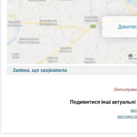
Дивитис
Заявка, що зацікавила
Запитуван
Подивитися інші актуальні 
ван
вантажні п