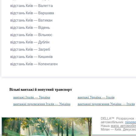
відстань Київ — Валетта
відстань Київ — Варшава
відстань Київ — Ватикан
відстань Київ — Відень
відстань Київ — Вільнюс
відстань Київ — Дублін
відстань Київ — Загреб
відстань Київ — Кишинів
відстань Київ — Копенгаген
Вільні вантажі й попутний транспорт
вантажі Італія — Україна
вантажі Україна — Італія
вантажні перевезення Італія — Україна
вантажні перевезення Україна — Італія
DELLA™
Розрахунок 
автомобільних
переве
Наша
мапа автомобіл
Мілан — Київ. Дякуємо 