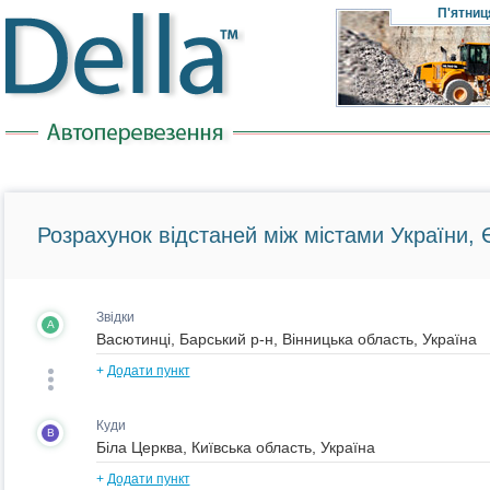
П'ятниц
Розрахунок відстаней між містами України, Є
Звідки
A
+
Додати пункт
Куди
B
+
Додати пункт