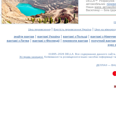
DELLA™
Розрахунок 
автомобільних
переве
Наша
мапа автомобіл
Васютинці — Біла Церк
г
|
|
Ціна перевезення
Вартість перевезення Україна
Ціни на міжнаро
|
|
|
знайти вантаж
вантажі Україна
вантажі з Польщі
вантажі з Німечч
|
|
|
вантажі з Литви
вантажі з Фінляндії
перевезти вантаж
попутний вантаж
курс 
©1995–2026 DELLA. Все содержание данного сайта, 
Усі права захищені.
Копіювання та розміщення в інших засобах інформації та
ДЕЛЛА® —
ВА
0.09(aws3)
080826-01:44:56
м