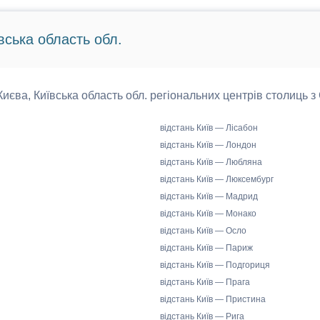
вська область обл.
 Києва, Київська область обл. регіональних центрів столиць з
відстань Київ — Лісабон
відстань Київ — Лондон
відстань Київ — Любляна
відстань Київ — Люксембург
відстань Київ — Мадрид
відстань Київ — Монако
відстань Київ — Осло
відстань Київ — Париж
відстань Київ — Подгориця
відстань Київ — Прага
відстань Київ — Пристина
відстань Київ — Рига