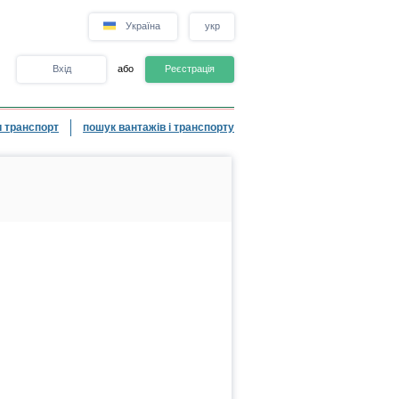
Україна
укр
Вхід
або
Реєстрація
 транспорт
пошук вантажів і транспорту