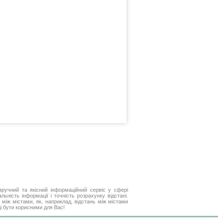
ручний та якісний інформаційний сервіс у сфері
ьність інформації і точність розрахунку відстані.
між містами, як, наприклад, відстань між містами
і бути корисними для Вас!