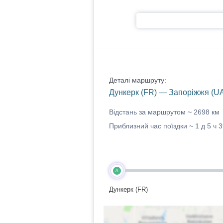
Деталі маршруту:
Дункерк (FR) — Запоріжжя (U
Відстань за маршрутом ~
2698 км
Приблизний час поїздки ~
1 д 5 ч 
A
Дункерк (FR)