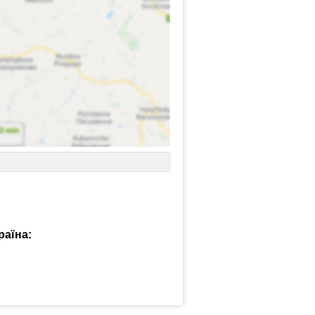
раїна: