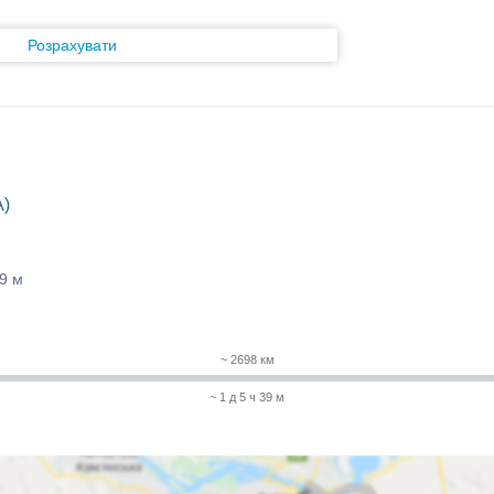
Розрахувати
A)
39 м
~ 2698 км
~ 1 д 5 ч 39 м