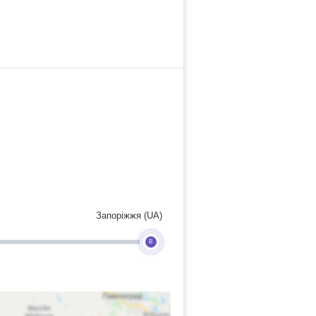
Запоріжжя (UA)
B