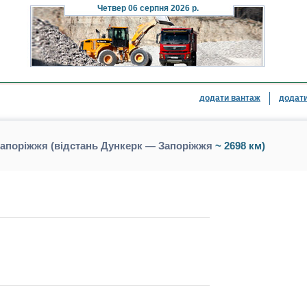
Четвер
06 серпня 2026 р.
додати вантаж
додати
апоріжжя (відстань Дункерк — Запоріжжя
~ 2698 км)