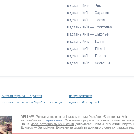
відстань Київ — Рим
відстань Київ — Сараєво
відстань Київ — Софія
відстань Київ — Стокгольм
відстань Київ — Ськопье
відстань Київ — Таллінн
відстань Київ — Тбілісі
відстань Київ — Тірана
відстань Київ — Хельсінкі
вантажі Україна — Франція
пошук вантажів
вантажні перевезення Україна — Франція
відстані Міжнародні
DELLA™
Розрахунок відстані
між містами України, Європи та Азії — з
автомобільних
перевезень
. Основний пріоритет у нашій роботі — актуал
Наша
мапа автомобільних шляхів
допомагає швидко визначати відстані 
Дункерк — Запоріжжя. Дякуємо за цікавість до нашого сервісу, завжди рад