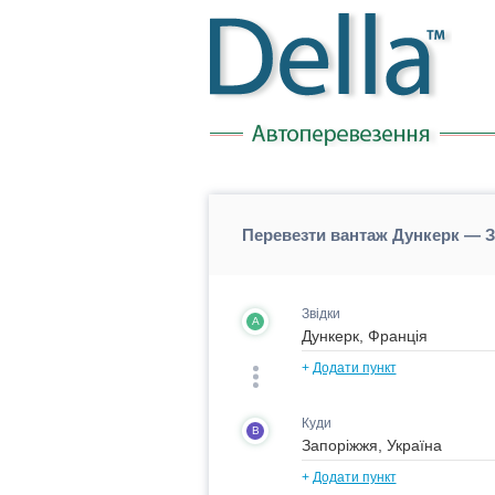
Перевезти вантаж Дункерк — З
Звідки
A
+
Додати пункт
Куди
B
+
Додати пункт