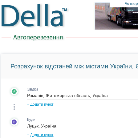
Четвер
Розрахунок відстаней між містами України, Є
Звідки
A
+
Додати пункт
Куди
B
+
Додати пункт