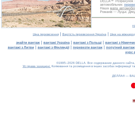
DELLA™
Розрахунок 
автомобільних
переве
Наша
мапа автомобіл
Романів — Луцьк. Дяку
г
|
|
Ціна перевезення
Вартість перевезення Україна
Ціни на міжнаро
|
|
|
знайти вантаж
вантажі Україна
вантажі з Польщі
вантажі з Німечч
|
|
|
вантажі з Литви
вантажі з Фінляндії
перевезти вантаж
попутний вантаж
курс 
©1995–2026 DELLA. Все содержание данного сайта, 
Усі права захищені.
Копіювання та розміщення в інших засобах інформації та
ДЕЛЛА® —
ВА
0.08(aws2)
060826-21:01:38
м