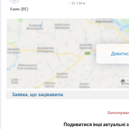
~ 21 ч 50 м
Хамм (BE)
Дивитис
Заявка, що зацікавила
Запитуван
Подивитися інші актуальні 