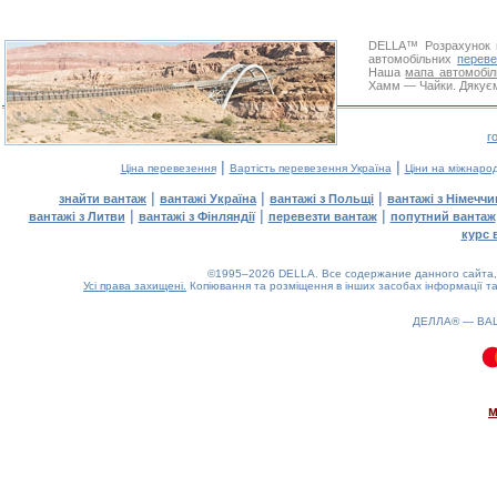
DELLA™
Розрахунок 
автомобільних
переве
Наша
мапа автомобіл
Хамм — Чайки. Дякуємо
г
|
|
Ціна перевезення
Вартість перевезення Україна
Ціни на міжнаро
|
|
|
знайти вантаж
вантажі Україна
вантажі з Польщі
вантажі з Німечч
|
|
|
вантажі з Литви
вантажі з Фінляндії
перевезти вантаж
попутний вантаж
курс 
©1995–2026 DELLA. Все содержание данного сайта, 
Усі права захищені.
Копіювання та розміщення в інших засобах інформації та
ДЕЛЛА® —
ВА
0.08(aws4)
080826-05:12:04
м