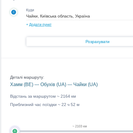
Куди
C
+
Додати пункт
Розрахувати
Деталі маршруту:
Хамм (BE) — Обухів (UA) — Чайки (UA)
Відстань за маршрутом ~
2164 км
Приблизний час поїздки ~
22 ч 52 м
~ 2103 км
A