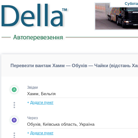
Субота
Перевезти вантаж Хамм — Обухів — Чайки (відстань Х
Звідки
A
+
Додати пункт
Через
B
+
Додати пункт