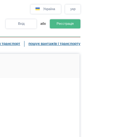
Україна
укр
Вхід
або
Реєстрація
 транспорт
пошук вантажів і транспорту