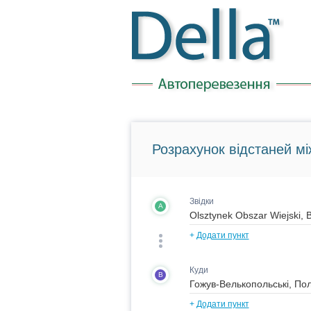
Розрахунок відстаней мі
Звідки
A
+
Додати пункт
Куди
B
+
Додати пункт