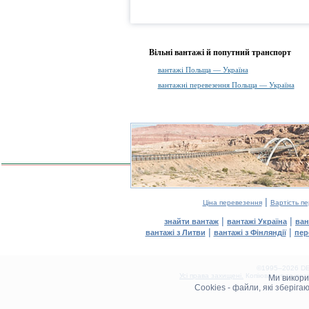
Вільні вантажі й попутний транспорт
вантажі Польща — Україна
вантажні перевезення Польща — Україна
|
Ціна перевезення
Вартість п
|
|
знайти вантаж
вантажі Україна
ван
|
|
вантажі з Литви
вантажі з Фінляндії
пер
©1995–2026 DEL
Усі права захищені.
Копіювання та розм
Ми викор
0.11(aws3)
Cookies - файли, які зберіг
070826-09:07:17