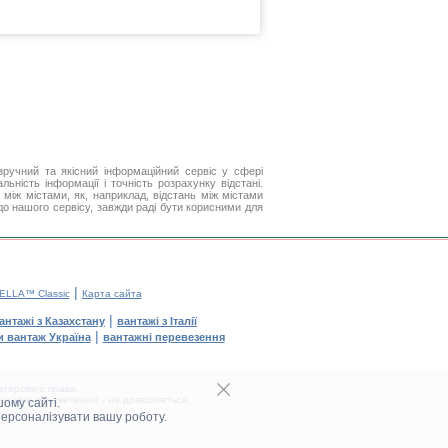
ручний та якісний інформаційний сервіс у сфері
ьність інформації і точність розрахунку відстані.
між містами, як, наприклад, відстань між містами
до нашого сервісу, завжди раді бути корисними для
|
ELLA™ Classic
Карта сайта
|
антажі з Казахстану
вантажі з Італії
|
и вантаж Україна
вантажні перевезення
торского права.
тажні перевезення' - не дозволяється.
ому сайті.
персоналізувати вашу роботу.