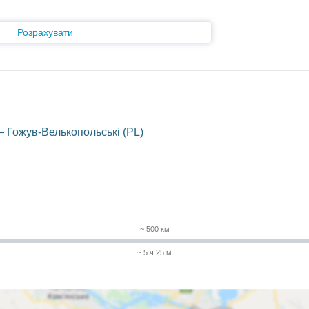
Розрахувати
 — Гожув-Велькопольські (PL)
~ 500 км
~ 5 ч 25 м