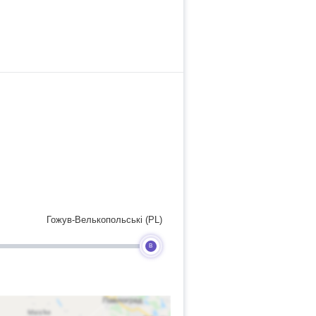
Гожув-Велькопольські (PL)
B