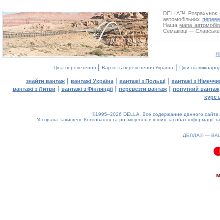
DELLA™
Розрахунок 
автомобільних
переве
Наша
мапа автомобіл
Семаківці — Славське.
г
|
|
Ціна перевезення
Вартість перевезення Україна
Ціни на міжнаро
|
|
|
знайти вантаж
вантажі Україна
вантажі з Польщі
вантажі з Німечч
|
|
|
вантажі з Литви
вантажі з Фінляндії
перевезти вантаж
попутний вантаж
курс 
©1995–2026 DELLA. Все содержание данного сайта, 
Усі права захищені.
Копіювання та розміщення в інших засобах інформації та
ДЕЛЛА® —
ВА
0.09(aws2)
090826-13:19:07
м