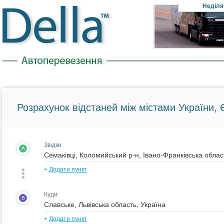
Неділя
Розрахунок відстаней між містами України, Є
Звідки
A
+
Додати пункт
Куди
B
+
Додати пункт