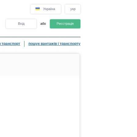
Україна
укр
Вхід
або
Реєстрація
 транспорт
пошук вантажів і транспорту