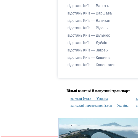
відстань Київ — Валетта
відстань Київ — Варшава
відстань Київ — Ватикан
відстань Київ — Відень
відстань Київ — Вільнюс
відстань Київ — Дублін
відстань Київ — Загреб
відстань Київ — Кишинів
відстань Київ — Копенгаген
Вільні вантажі й попутний транспорт
вантажі Італія — Україна
в
вантажні перевезення Італія — Україна
в