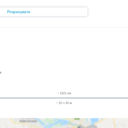
Розрахувати
м
~ 1921 км
~ 20 ч 50 м