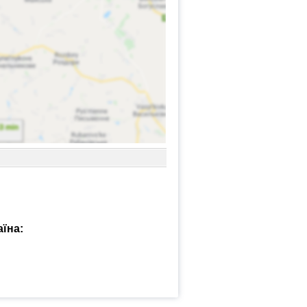
аїна: