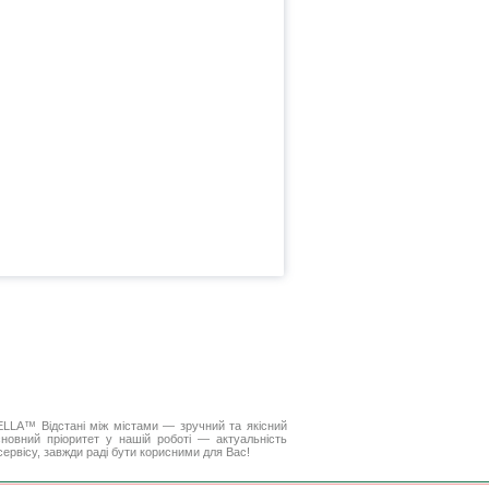
 DELLA™
Відстані між містами
— зручний та якісний
новний пріоритет у нашій роботі — актуальність
 сервісу, завжди раді бути корисними для Вас!