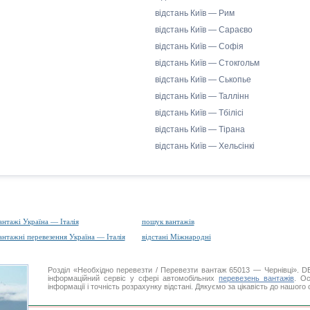
відстань Київ — Рим
відстань Київ — Сараєво
відстань Київ — Софія
відстань Київ — Стокгольм
відстань Київ — Ськопье
відстань Київ — Таллінн
відстань Київ — Тбілісі
відстань Київ — Тірана
відстань Київ — Хельсінкі
антажі Україна — Італія
пошук вантажів
антажні перевезення Україна — Італія
відстані Міжнародні
Розділ «Необхідно перевезти / Перевезти вантаж 65013 — Чернівці».
інформаційний сервіс у сфері автомобільних
перевезень вантажів
. Ос
інформації і точність розрахунку відстані. Дякуємо за цікавість до нашого