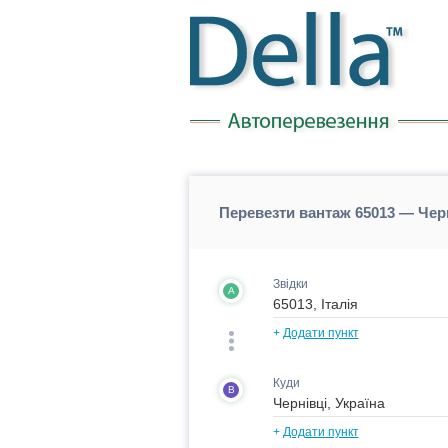
Перевезти вантаж 65013 — Черн
Звідки
A
+
Додати пункт
Куди
B
+
Додати пункт