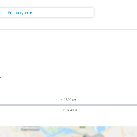
Розрахувати
м
~ 1820 км
~ 19 ч 49 м