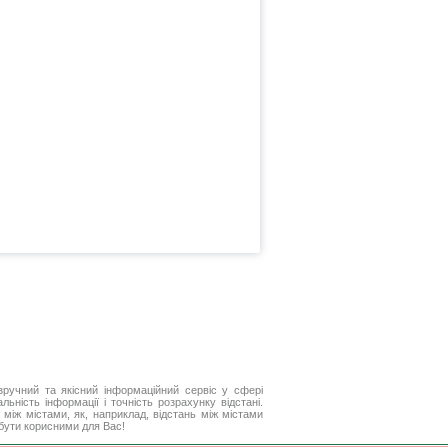
ручний та якісний інформаційний сервіс у сфері
ьність інформації і точність розрахунку відстані.
між містами, як, наприклад, відстань між містами
 бути корисними для Вас!