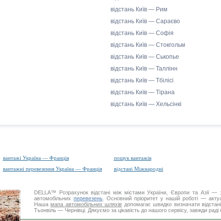
відстань Київ — Рим
відстань Київ — Сараєво
відстань Київ — Софія
відстань Київ — Стокгольм
відстань Київ — Ськопье
відстань Київ — Таллінн
відстань Київ — Тбілісі
відстань Київ — Тірана
відстань Київ — Хельсінкі
вантажі Україна — Франція
пошук вантажів
вантажні перевезення Україна — Франція
відстані Міжнародні
DELLA™
Розрахунок відстані
між містами України, Європи та Азії — з
автомобільних
перевезень
. Основний пріоритет у нашій роботі — актуал
Наша
мапа автомобільних шляхів
допомагає швидко визначати відстані 
Тьонвіль — Чернівці. Дякуємо за цікавість до нашого сервісу, завжди раді