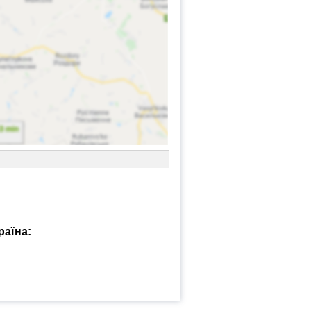
раїна: