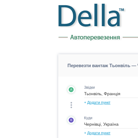
Перевезти вантаж Тьонвіль — Ч
Звідки
A
+
Додати пункт
Куди
B
+
Додати пункт