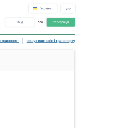
Україна
укр
Вхід
або
Реєстрація
 транспорт
пошук вантажів і транспорту