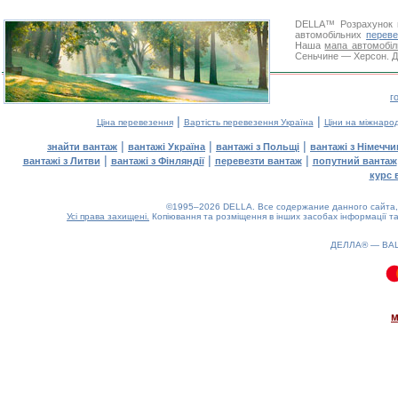
DELLA™
Розрахунок 
автомобільних
переве
Наша
мапа автомобіл
Сеньчине — Херсон. Дя
г
|
|
Ціна перевезення
Вартість перевезення Україна
Ціни на міжнаро
|
|
|
знайти вантаж
вантажі Україна
вантажі з Польщі
вантажі з Німечч
|
|
|
вантажі з Литви
вантажі з Фінляндії
перевезти вантаж
попутний вантаж
курс 
©1995–2026 DELLA. Все содержание данного сайта, 
Усі права захищені.
Копіювання та розміщення в інших засобах інформації та
ДЕЛЛА® —
ВА
0.09(aws2)
100826-11:27:28
м