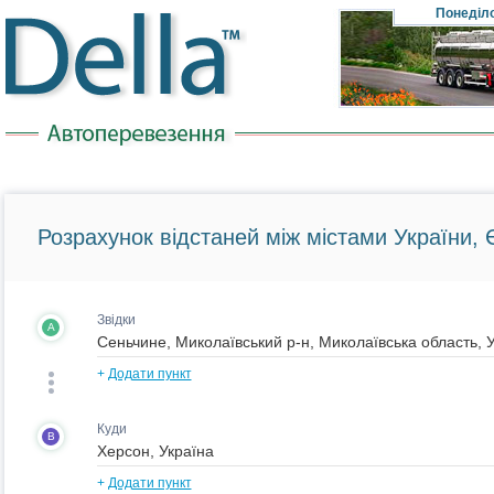
Понеділ
Розрахунок відстаней між містами України, Є
Звідки
A
+
Додати пункт
Куди
B
+
Додати пункт