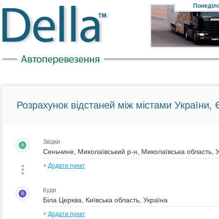
Понеділ
Розрахунок відстаней між містами України, Є
Звідки
A
+
Додати пункт
Куди
B
+
Додати пункт