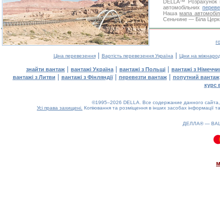
DELLA™
Розрахунок 
автомобільних
переве
Наша
мапа автомобіл
Сеньчине — Біла Церкв
г
|
|
Ціна перевезення
Вартість перевезення Україна
Ціни на міжнаро
|
|
|
знайти вантаж
вантажі Україна
вантажі з Польщі
вантажі з Німечч
|
|
|
вантажі з Литви
вантажі з Фінляндії
перевезти вантаж
попутний вантаж
курс 
©1995–2026 DELLA. Все содержание данного сайта, 
Усі права захищені.
Копіювання та розміщення в інших засобах інформації та
ДЕЛЛА® —
ВА
2.08(aws3)
100826-09:04:04
м