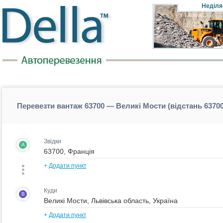
Неділя
Перевезти вантаж 63700 — Великі Мости (відстань 6370
Звідки
A
+
Додати пункт
Куди
B
+
Додати пункт