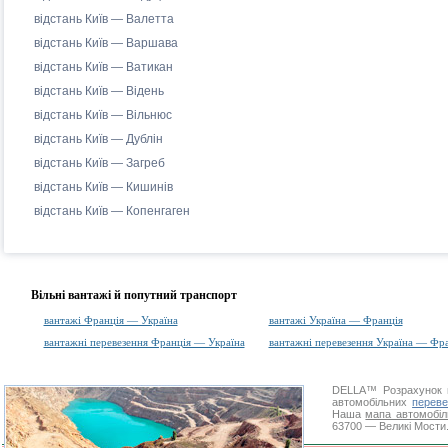
відстань Київ — Валетта
відстань Київ — Варшава
відстань Київ — Ватикан
відстань Київ — Відень
відстань Київ — Вільнюс
відстань Київ — Дублін
відстань Київ — Загреб
відстань Київ — Кишинів
відстань Київ — Копенгаген
Вільні вантажі й попутний транспорт
вантажі Франція — Україна
вантажі Україна — Франція
вантажні перевезення Франція — Україна
вантажні перевезення Україна — Фр
DELLA™
Розрахунок 
автомобільних
переве
Наша
мапа автомобіл
63700 — Великі Мости.