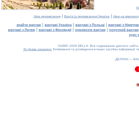
г
|
|
Ціна перевезення
Вартість перевезення Україна
Ціни на міжнаро
|
|
|
знайти вантаж
вантажі Україна
вантажі з Польщі
вантажі з Німечч
|
|
|
вантажі з Литви
вантажі з Фінляндії
перевезти вантаж
попутний вантаж
курс 
©1995–2026 DELLA. Все содержание данного сайта, 
Усі права захищені.
Копіювання та розміщення в інших засобах інформації та
ДЕЛЛА® —
ВА
0.17(aws3)
090826-17:57:00
м