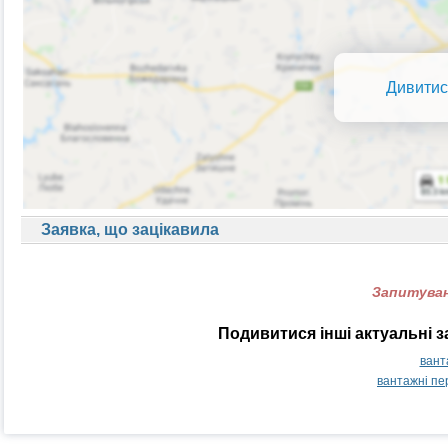
Дивитис
Заявка, що зацікавила
Запитуван
Подивитися інші актуальні 
вант
вантажні пе