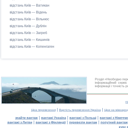
відстань Київ — Ватикан
відстань Київ — Відень
відстань Київ — Вільнюс
відстань Київ — Дублін
відстань Київ — Загреб
відстань Київ — Кишинів
відстань Київ — Копенгаген
Розділ «Необхідно пе
інформаційний серві
інформації і точність 
г
|
|
Ціна перевезення
Вартість перевезення Україна
Ціни на міжнаро
|
|
|
знайти вантаж
вантажі Україна
вантажі з Польщі
вантажі з Німечч
|
|
|
вантажі з Литви
вантажі з Фінляндії
перевезти вантаж
попутний вантаж
курс 