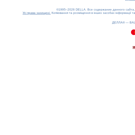
©1995–2026 DELLA. Все содержание данного сайта, 
Усі права захищені.
Копіювання та розміщення в інших засобах інформації та
ДЕЛЛА® —
ВА
0.09(aws4)
060826-19:39:57
м