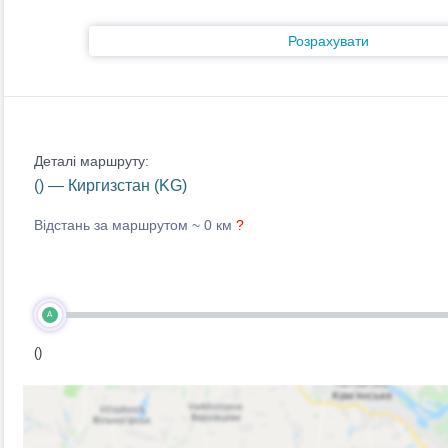
Розрахувати
Деталі маршруту:
() — Киргизстан (KG)
Відстань за маршрутом ~
0 км
?
A
()