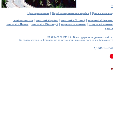
г
|
|
Ціна перевезення
Вартість перевезення Україна
Ціни на міжнаро
|
|
|
знайти вантаж
вантажі Україна
вантажі з Польщі
вантажі з Німечч
|
|
|
вантажі з Литви
вантажі з Фінляндії
перевезти вантаж
попутний вантаж
курс 
©1995–2026 DELLA. Все содержание данного сайта, 
Усі права захищені.
Копіювання та розміщення в інших засобах інформації та
ДЕЛЛА® —
ВА
0.09(aws4)
100826-12:16:16
м