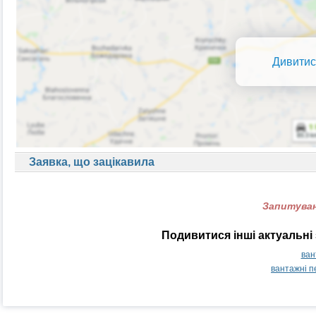
Дивитис
Заявка, що зацікавила
Запитуван
Подивитися інші актуальні 
ван
вантажні п