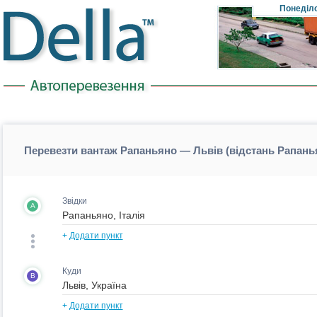
Понеділ
Перевезти вантаж Рапаньяно — Львів (відстань Рапань
Звідки
A
+
Додати пункт
Куди
B
+
Додати пункт