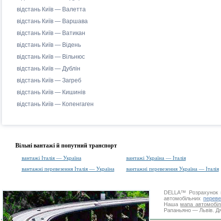
відстань Київ — Валетта
відстань Київ — Варшава
відстань Київ — Ватикан
відстань Київ — Відень
відстань Київ — Вільнюс
відстань Київ — Дублін
відстань Київ — Загреб
відстань Київ — Кишинів
відстань Київ — Копенгаген
Вільні вантажі й попутний транспорт
вантажі Італія — Україна
вантажі Україна — Італія
вантажні перевезення Італія — Україна
вантажні перевезення Україна — Італія
DELLA™
Розрахунок 
автомобільних
переве
Наша
мапа автомобіл
Рапаньяно — Львів. Дя