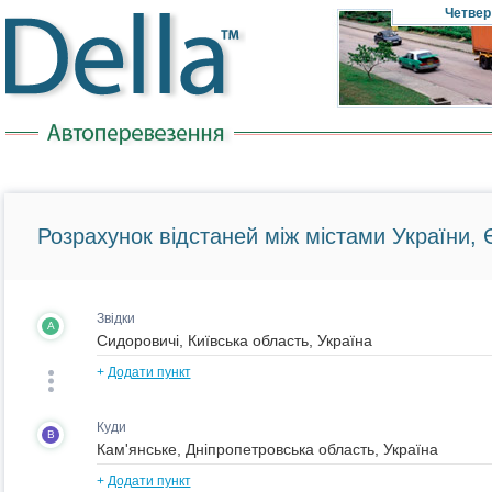
Четвер
Розрахунок відстаней між містами України, Є
Звідки
A
+
Додати пункт
Куди
B
+
Додати пункт