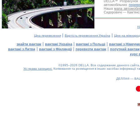
DELLA™
Розрахунок 
автомобільних
переве
Наша
мапа автомобіл
Сидоровичі — Кам'янсь
г
|
|
Ціна перевезення
Вартість перевезення Україна
Ціни на міжнаро
|
|
|
знайти вантаж
вантажі Україна
вантажі з Польщі
вантажі з Німечч
|
|
|
вантажі з Литви
вантажі з Фінляндії
перевезти вантаж
попутний вантаж
курс 
©1995–2026 DELLA. Все содержание данного сайта, 
Усі права захищені.
Копіювання та розміщення в інших засобах інформації та
ДЕЛЛА® —
ВА
0.1(aws3)
070826-00:11:19
м