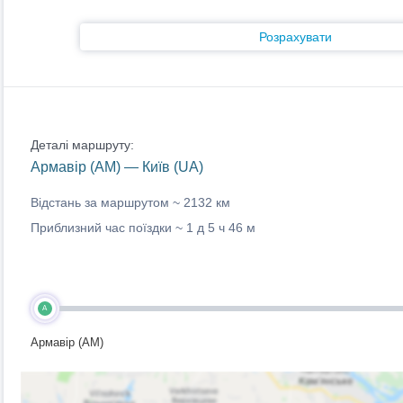
Розрахувати
Деталі маршруту:
Армавір (AM) — Київ (UA)
Відстань за маршрутом ~
2132 км
Приблизний час поїздки ~
1 д 5 ч 46 м
A
Армавір (AM)