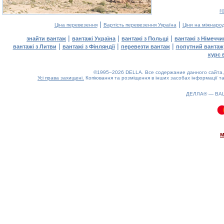
г
|
|
Ціна перевезення
Вартість перевезення Україна
Ціни на міжнаро
|
|
|
знайти вантаж
вантажі Україна
вантажі з Польщі
вантажі з Німечч
|
|
|
вантажі з Литви
вантажі з Фінляндії
перевезти вантаж
попутний вантаж
курс 
©1995–2026 DELLA. Все содержание данного сайта, 
Усі права захищені.
Копіювання та розміщення в інших засобах інформації та
ДЕЛЛА® —
ВА
0.15(aws2)
070826-09:06:20
м