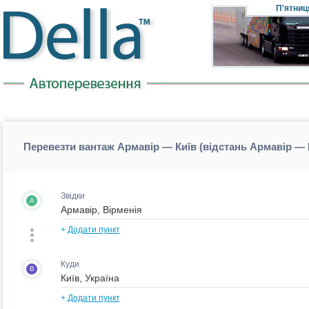
П'ятниц
Перевезти вантаж Армавір — Київ (відстань Армавір — 
Звідки
A
+
Додати пункт
Куди
B
+
Додати пункт