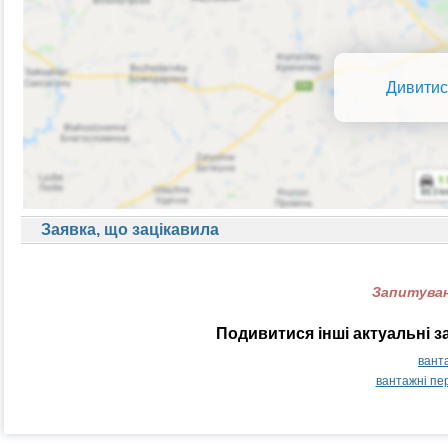
Дивитис
Заявка, що зацікавила
Запитуван
Подивитися інші актуальні з
вант
вантажні пе