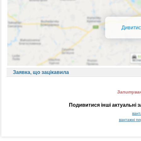
Дивитис
Заявка, що зацікавила
Запитуван
Подивитися інші актуальні 
вант
вантажні п