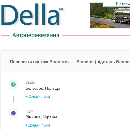
П'ятниц
Перевезти вантаж Бєлосток — Вінниця (відстань Бєлос
Звідки
A
+
Додати пункт
Куди
B
+
Додати пункт