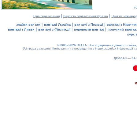
г
|
|
Ціна перевезення
Вартість перевезення Україна
Ціни на міжнаро
|
|
|
знайти вантаж
вантажі Україна
вантажі з Польщі
вантажі з Німечч
|
|
|
вантажі з Литви
вантажі з Фінляндії
перевезти вантаж
попутний вантаж
курс 
©1995–2026 DELLA. Все содержание данного сайта, 
Усі права захищені.
Копіювання та розміщення в інших засобах інформації та
ДЕЛЛА® —
ВА
0.09(aws4)
070826-15:06:21
м