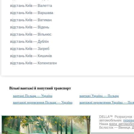
відстань Київ — Валетта
відстань Київ — Варшава
відстань Київ — Ватикан
відстань Київ — Відень
відстань Київ — Вільнюс
відстань Київ — Дублін
відстань Київ — Загреб
відстань Київ — Кишинів
відстань Київ — Копенгаген
Вільні вантажі й попутний транспорт
вантажі Польща — Україна
вантажі Україна — Польща
вантажні перевезення Польща — Україна
вантажні перевезення Україна — Пол
DELLA™
Розрахунок 
автомобільних
переве
Наша
мапа автомобіл
Бєлосток — Вінниця. Д