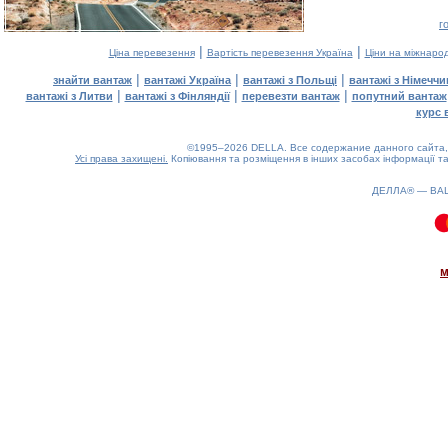
г
|
|
Ціна перевезення
Вартість перевезення Україна
Ціни на міжнаро
|
|
|
знайти вантаж
вантажі Україна
вантажі з Польщі
вантажі з Німечч
|
|
|
вантажі з Литви
вантажі з Фінляндії
перевезти вантаж
попутний вантаж
курс 
©1995–2026 DELLA. Все содержание данного сайта, 
Усі права захищені.
Копіювання та розміщення в інших засобах інформації та
ДЕЛЛА® —
ВА
0.09(aws4)
090826-12:50:39
м