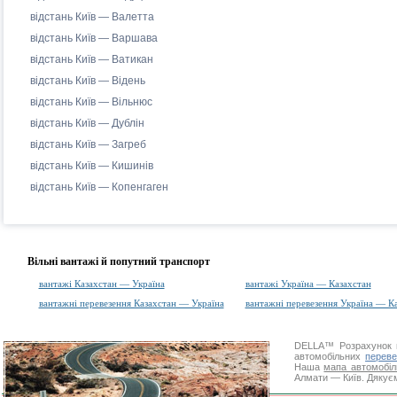
відстань Київ — Валетта
відстань Київ — Варшава
відстань Київ — Ватикан
відстань Київ — Відень
відстань Київ — Вільнюс
відстань Київ — Дублін
відстань Київ — Загреб
відстань Київ — Кишинів
відстань Київ — Копенгаген
Вільні вантажі й попутний транспорт
вантажі Казахстан — Україна
вантажі Україна — Казахстан
вантажні перевезення Казахстан — Україна
вантажні перевезення Україна — К
DELLA™
Розрахунок 
автомобільних
переве
Наша
мапа автомобіл
Алмати — Київ. Дякуєм