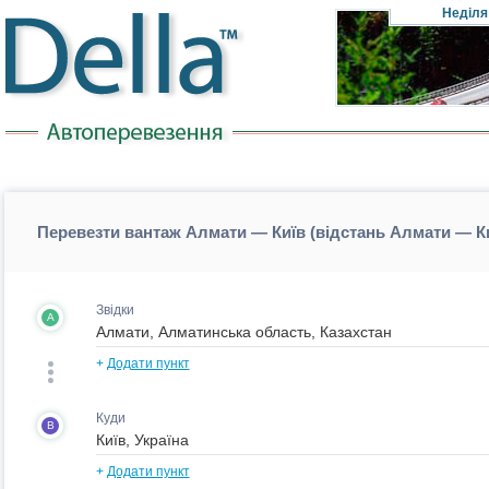
Неділя
Перевезти вантаж Алмати — Київ (відстань Алмати — К
Звідки
A
+
Додати пункт
Куди
B
+
Додати пункт