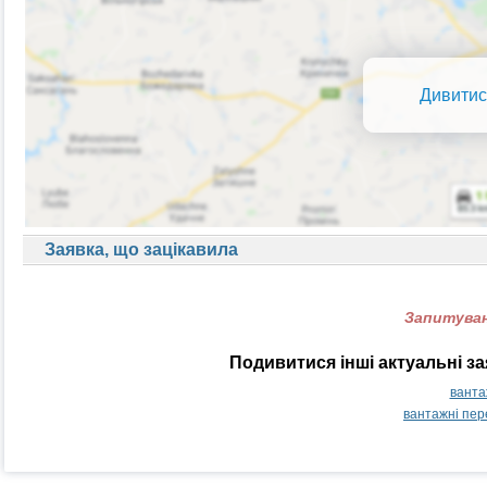
Дивитис
Заявка, що зацікавила
Запитуван
Подивитися інші актуальні з
ванта
вантажні пер