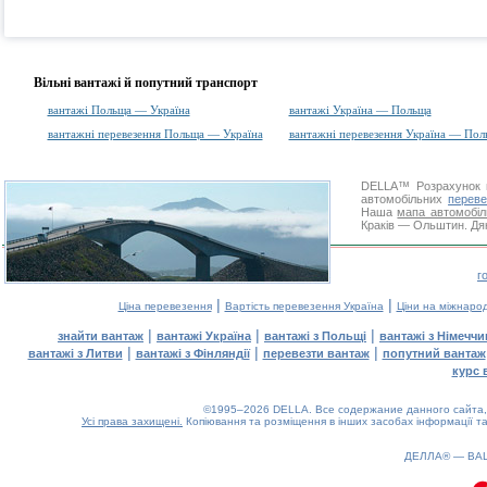
Вільні вантажі й попутний транспорт
вантажі Польща — Україна
вантажі Україна — Польща
вантажні перевезення Польща — Україна
вантажні перевезення Україна — Пол
DELLA™
Розрахунок 
автомобільних
переве
Наша
мапа автомобіл
Краків — Ольштин. Дяк
г
|
|
Ціна перевезення
Вартість перевезення Україна
Ціни на міжнаро
|
|
|
знайти вантаж
вантажі Україна
вантажі з Польщі
вантажі з Німечч
|
|
|
вантажі з Литви
вантажі з Фінляндії
перевезти вантаж
попутний вантаж
курс 
©1995–2026 DELLA. Все содержание данного сайта, 
Усі права захищені.
Копіювання та розміщення в інших засобах інформації та
ДЕЛЛА® —
ВА
0.09(aws3)
080826-07:32:51