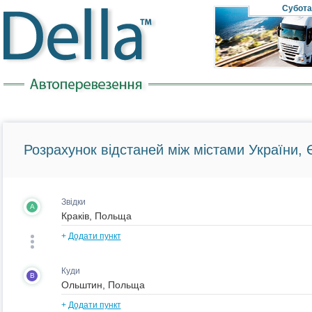
Субота
Розрахунок відстаней між містами України, Є
Звідки
A
+
Додати пункт
Куди
B
+
Додати пункт