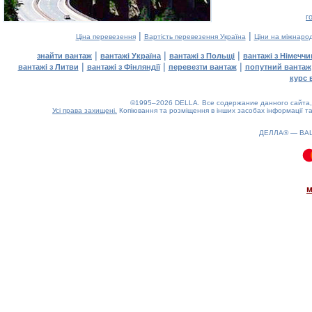
г
|
|
Ціна перевезення
Вартість перевезення Україна
Ціни на міжнаро
|
|
|
знайти вантаж
вантажі Україна
вантажі з Польщі
вантажі з Німечч
|
|
|
вантажі з Литви
вантажі з Фінляндії
перевезти вантаж
попутний вантаж
курс 
©1995–2026 DELLA. Все содержание данного сайта, 
Усі права захищені.
Копіювання та розміщення в інших засобах інформації та
ДЕЛЛА® —
ВА
0.08(aws4)
080826-00:19:14
м