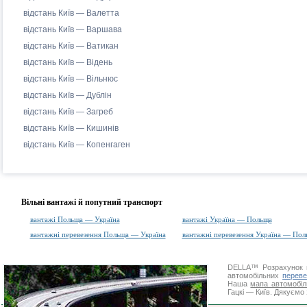
відстань Київ — Валетта
відстань Київ — Варшава
відстань Київ — Ватикан
відстань Київ — Відень
відстань Київ — Вільнюс
відстань Київ — Дублін
відстань Київ — Загреб
відстань Київ — Кишинів
відстань Київ — Копенгаген
Вільні вантажі й попутний транспорт
вантажі Польща — Україна
вантажі Україна — Польща
вантажні перевезення Польща — Україна
вантажні перевезення Україна — Пол
DELLA™
Розрахунок 
автомобільних
переве
Наша
мапа автомобіл
Гацкі — Київ. Дякуємо 