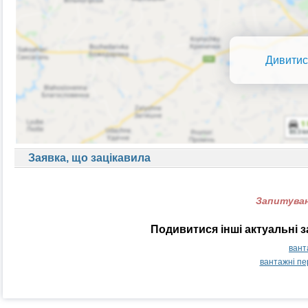
Дивитис
Заявка, що зацікавила
Запитуван
Подивитися інші актуальні 
вант
вантажні п