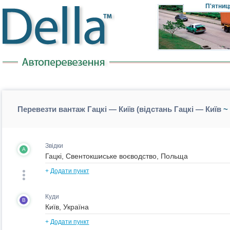
П'ятниц
Перевезти вантаж Гацкі — Київ (відстань Гацкі — Київ
~ 
Звідки
A
+
Додати пункт
Куди
B
+
Додати пункт